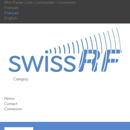
Mon Panier
Liste
Commander !
Connexion
Français
Français
English
Category
Home
Contact
Connexion