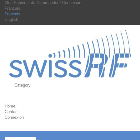
Mon Panier
Liste
Commander !
Connexion
Français
Français
English
Category
Home
Contact
Connexion