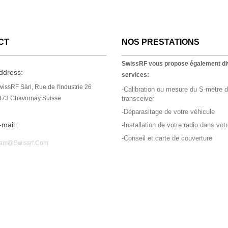
CT
NOS PRESTATIONS
SwissRF vous propose également di
ddress:
services:
issRF Sàrl, Rue de l'Industrie 26
-Calibration ou mesure du S-mètre d
373 Chavornay Suisse
transceiver
-Déparasitage de votre véhicule
-mail :
-Installation de votre radio dans vot
-Conseil et carte de couverture
am@swissrf.com