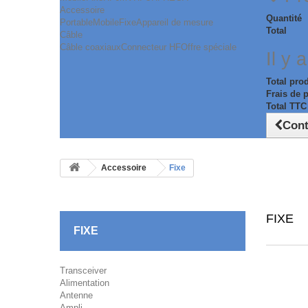
Accessoire
Quantité
Portable
Mobile
Fixe
Appareil de mesure
Total
Câble
Câble coaxiaux
Connecteur HF
Offre spéciale
Il y 
Total pro
Frais de 
Total TTC
Cont
Accessoire
Fixe
FIXE
FIXE
Transceiver
Alimentation
Antenne
Ampli