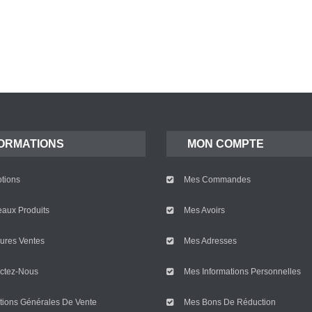
ORMATIONS
MON COMPTE
tions
Mes Commandes
aux Produits
Mes Avoirs
ures Ventes
Mes Adresses
ctez-Nous
Mes Informations Personnelles
tions Générales De Vente
Mes Bons De Réduction