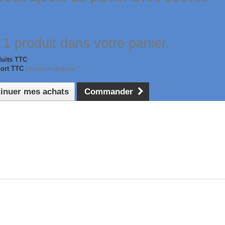
a 1 produit dans votre panier.
duits TTC
port TTC
Livraison gratuite !
inuer mes achats
Commander