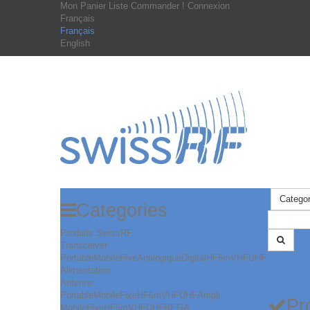
Mon Panier
Liste
Commander !
Connexion
Français
Français
English
Categor
Categories
Produits SwissRF
Transceiver
Portable
Mobile
Fixe
Analogique
Digital
HF
6m
VHF
UHF
Alimentation
Antenne
Portable
Mobile
Fixe
HF
6m
VHF
UHF
Ampli
Pr
Mobile
Fixe
HF
6m
VHF
UHF
REGA